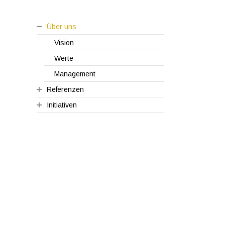
Über uns
Vision
Werte
Management
Referenzen
Initiativen
Kundenzitate
Fallbeispiele
Executive Circle
Start-up-Unterstützung
Umweltschutz
Spenden