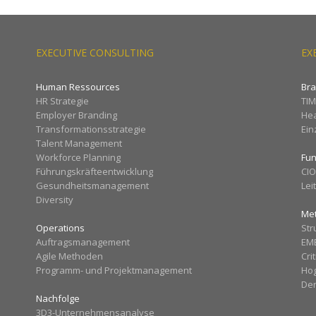
EXECUTIVE CONSULTING
EX
Human Ressources
Br
HR Strategie
TI
Employer Branding
Hea
Transformationsstrategie
Ein
Talent Management
Workforce Planning
Fun
Führungskräfteentwicklung
CI
Gesundheitsmanagement
Lei
Diversity
Me
Operations
Str
Auftragsmanagement
EM
Agile Methoden
Cri
Programm- und Projektmanagement
Ho
Der
Nachfolge
3D3-Unternehmensanalyse