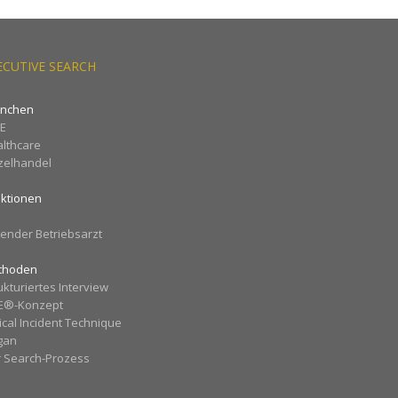
ECUTIVE SEARCH
anchen
ME
lthcare
zelhandel
ktionen
O
tender Betriebsarzt
thoden
ukturiertes Interview
E®-Konzept
tical Incident Technique
gan
 Search-Prozess