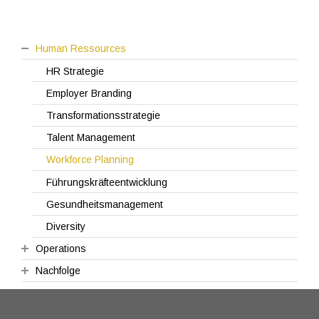
Human Ressources
HR Strategie
Employer Branding
Transformationsstrategie
Talent Management
Workforce Planning
Führungskräfteentwicklung
Gesundheitsmanagement
Diversity
Operations
Nachfolge
Auftragsmanagement
Agile Methoden
3D3-Unternehmensanalyse
Programm- und Projektmanagement