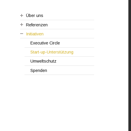
Über uns
Referenzen
Vision
Initiativen
Werte
Kundenzitate
Management
Fallbeispiele
Executive Circle
Start-up-Unterstützung
Umweltschutz
Spenden