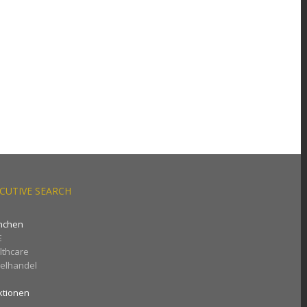
CUTIVE SEARCH
nchen
E
lthcare
zelhandel
ktionen