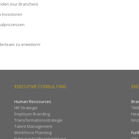
unden (nur Branchen)
u Investoren
onalprozessen
derteam zu erweitern!
EXECUTIVE CONSULTING
EXE
Human Ressources
Bra
HR Strategie
TIM
Employer Branding
Hea
Transformationsstrategie
Ein
Talent Management
Workforce Planning
Fun
Führungskräfteentwicklung
CIO