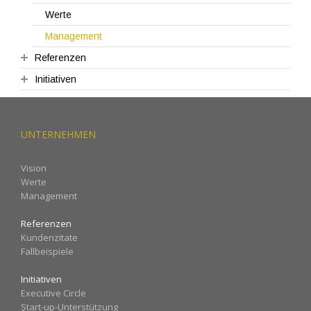
Werte
Management
Referenzen
Initiativen
Kundenzitate
Fallbeispiele
Executive Circle
Start-up-Unterstützung
UNTERNEHMEN
Umweltschutz
Spenden
Vision
Werte
Management
Referenzen
Kundenzitate
Fallbeispiele
Initiativen
Executive Circle
Start-up-Unterstützung