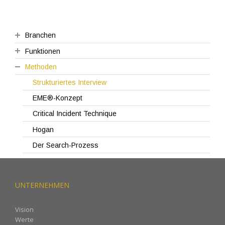
Branchen
Funktionen
TIME
Methoden
Healthcare
CIO
Einzelhandel
Leitender Betriebsarzt
Strukturiertes Interview
EME®-Konzept
Critical Incident Technique
Hogan
Der Search-Prozess
UNTERNEHMEN
Vision
Werte